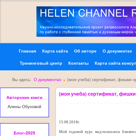
Главная
Карта сайта
Об авторе
О документах
Тренинговый центр
Контакты
Карта сайта консу
Вы здесь:
О документах
(моя учеба) сертификат, фишки о
(моя учеба) сертификат, фишк
Авторские книги
Алены Обуховой
15.08.2018г.
Мой годовой курс мед-психолога близит
Блог-2025