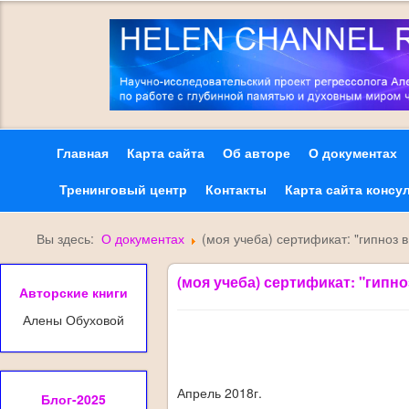
Главная
Карта сайта
Об авторе
О документах
Тренинговый центр
Контакты
Карта сайта консу
Вы здесь:
О документах
(моя учеба) сертификат: "гипноз 
(моя учеба) сертификат: "гипн
Авторские книги
Алены Обуховой
Апрель 2018г.
Блог-2025