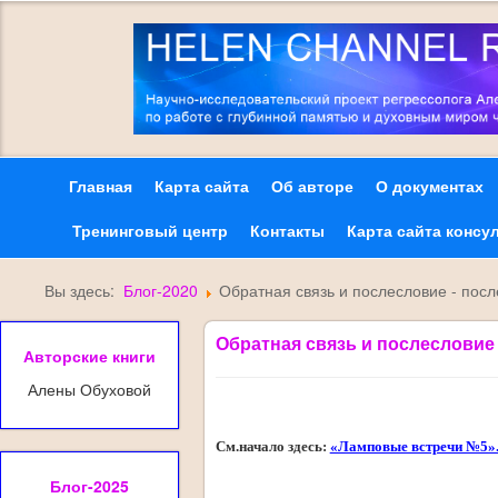
Главная
Карта сайта
Об авторе
О документах
Тренинговый центр
Контакты
Карта сайта консу
Вы здесь:
Блог-2020
Обратная связь и послесловие - посл
Обратная связь и послесловие 
Авторские книги
Алены Обуховой
См.начало здесь:
«Ламповые встречи №5». В
Блог-2025