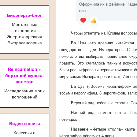
Биоэнерго-блог
Ментальные
технологии
Чтобы ответить на Юлины вопросы
Энергокоррекция
Экстрасенсорика
Ба Цзы -это древняя китайская
государстве — для Императоров. С по
помогало им выбирать правильное окр
править. Это считалось тайным искусс
Reincarnation +
были расшифрованы первоисточники и бл
бортовой журнал
миру самих Императоров и стать Импера
полетов
Ба Цзы («Восемь иероглифов» ил
Исследования моих
восьми иероглифам. 8 иероглифов, записа
воплощений
Верхний ряд-небесные стволы. Пок
Нижний ряд- земные ветви. Пок
потенциал.
Видео и книги
Название «Четыре столпа» карта 
Классики о
иероглифов образуют 4 пары.