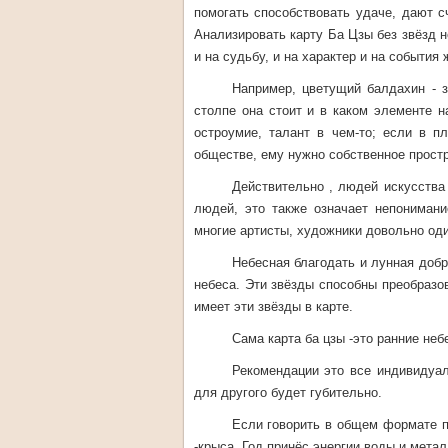
помогать способствовать удаче, дают сч
Анализировать карту Ба Цзы без звёзд н
и на судьбу, и на характер и на события 
Например, цветущий балдахин - з
столпе она стоит и в каком элементе н
остроумие, талант в чем-то; если в п
обществе, ему нужно собственное простр
Действительно , людей искусства
людей, это также означает непонимани
многие артисты, художники довольно оди
Небесная благодать и лунная добр
небеса. Эти звёзды способны преобразов
имеет эти звёзды в карте.
Сама карта ба цзы -это ранние неб
Рекомендации это все индивидуал
для другого будет губительно.
Если говорить в общем формате пр
-крыса. Год принёс энергии воды и метал