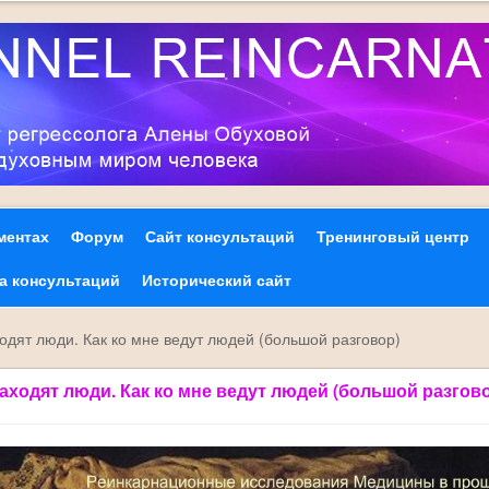
ментах
Форум
Сайт консультаций
Тренинговый центр
та консультаций
Исторический сайт
ходят люди. Как ко мне ведут людей (большой разговор)
находят люди. Как ко мне ведут людей (большой разгов