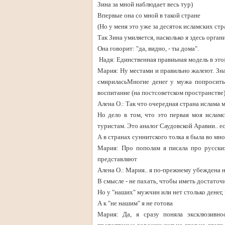
Зина за мной наблюдает весь тур)
Впервые она со мной в такой стране
(Но у меня это уже за десяток исламских стр
Так Зина умиляется, насколько я здесь органи
Она говорит: "да, видно, - ты дома".
Надя: Единственная правиьная модель в этом
Мария: Ну местами и правильно жалеют. Зна
смириласьМногие денег у мужа попросить
воспитание (на постсоветском пространстве
Алена О.: Так что очередная страна ислама м
Но дело в том, что это первая моя исламс
туристам. Это аналог Саудовской Аравии.. ес
А в странах суннитского толка я была во мно
Мария: Про пополам я писала про русских
представляют
Алена О.: Мария.. я по-прежнему убеждена н
В смысле - не пахать, чтобы иметь достаточ
Но у "наших" мужчин или нет столько денег, 
А к "не нашим" я не готова
Мария: Да, я сразу поняла эксклюзивно