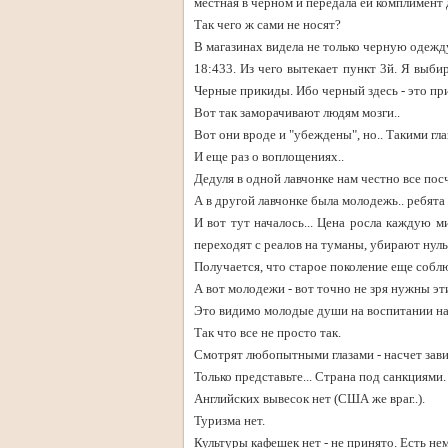
местная в черном и передала ей комплимент 
Так чего ж сами не носят?
В магазинах видела не только черную одежду,
18:433. Из чего вытекает пункт 3й. Я выби
Черные прикиды. Ибо черный здесь - это пр
Вот так заморачивают людям мозги..
Вот они вроде и "убеждены", но.. Такими гла
И еще раз о воплощениях..
Дедуля в одной лавчонке нам честно все пос
А в другой лавчонке была молодежь.. ребята
И вот тут началось... Цена росла каждую м
переходят с реалов на туманы, убирают нуль
Получается, что старое поколение еще соблю
А вот молодежи - вот точно не зря нужны эти
Это видимо молодые души на воспитании на 
Так что все не просто так.
Смотрят любопытными глазами - насчет зави
Только представьте... Страна под санкциями.
Английских вывесок нет (США же враг..).
Туризма нет.
Культуры кафешек нет - не принято. Есть нем