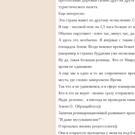
протоптаные дорожки сильно друг на друга п
туристического налета.
Еще интересно:
Эта страна живет по другому исчислению. Се
И еще - часовой пояс на 1,5 часа больше от м
Обычно округляют - плюс час, минус час, да?
А здесь это необычно. Я впервые с таким 
площадок Земли. Везде вековое время бежит
(например в странах буддизма уже несколько л
Ну да, такая большая разница.. Кто от Навру
время не одинаково.
А еще мы в одно и то же современное время
места, где словно заморожено Время.
Так что и не удивляемся, и в сфере планир
Кто в это не верит - можно сразу отправлять
Надя: резонно... я нигогда не проводила так
Алена О.: Обращайтесь))
Занятия реинкарнационикой развивают креа
"И даже мусульманские?" -
О прошлых жизнях регрессолога)).
Они в открытую выложены у меня на под-бл