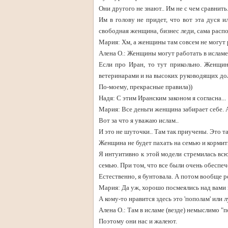
Они другого не знают.. Им не с чем сравнить
Им в голову не придет, что вот эта дуся и
свободная женщина, бизнес леди, сама расп
Мария: Хм, а женщины там совсем не могут 
Алена О.: Женщины могут работать в исламе
Если про Иран, то тут прикольно. Женщи
ветеринарами и на высоких руководящих до
По-моему, прекрасные правила))
Надя: С этим Иранским законом я согласна...
Мария: Все деньги женщина забирает себе. 
Вот за что я уважаю ислам..
И это не шуточки.. Там так приучены. Это т
Женщина не будет пахать на семью и кормит
Я интуитивно к этой модели стремилась всю
семью. При том, что все были очень обеспеч
Естественно, я бунтовала. А потом вообще ре
Мария: Да уж, хорошо посмеялись над вами
А кому-то нравится здесь это 'пополам' или
Алена О.: Там в исламе (везде) немыслимо "п
Поэтому они нас и жалеют.