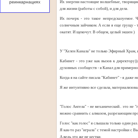
реинкарнациях
Их энергии настоящие волшебные, творящие
для жизни (работы с собой), и для дела.
Их почерк - это такое непредсказуемое. 
солнечным зайчиком. А если я еще грущу - 
окатят. И щекочут. В общем, целый экшен )
У "Хелен Канала" не только Эфирный Храм, и
Кабинет - это уже как вызов к директору)
духовных сообществ - я Канал для примерно
Когда я на сайте писала "Кабинет" - я даже н
Я же интуитивно все сделала, материализова
"Голос Ангела" - не механический.. это не "
можно сравнить с алмазом, разрезающим пр
Голос "как голос" я слышала только один раз.
Я как-то раз "играла" с темой настройки с В
А ведь это же не шутки.