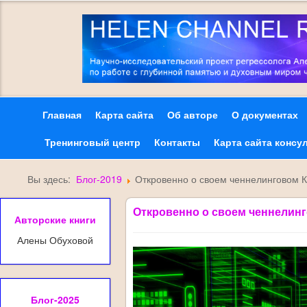
Главная
Карта сайта
Об авторе
О документах
Тренинговый центр
Контакты
Карта сайта консу
Вы здесь:
Блог-2019
Откровенно о своем ченнелинговом К
Откровенно о своем ченнелинг
Авторские книги
Алены Обуховой
Блог-2025