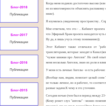
Когда меня подняло достаточно высоко (или г
Блог-2018
но из многомерности объяснять распаковку 
Публикации
ниже).
Я изумилась увиденному пространству... Сп
Мне ответили, что это - ... Кабинет проект
Блог-2017
что Эфирный Храм проекта находится чуть по
Ну да, я лишь учусь этому пониманию)).
Публикации
Этот Кабинет также отличался от "раб
трансляторами, которые заходят в Канал (ко
"чужие книжки про Ангелов". Но свой опыт 
Блог-2016
меня несколько Ангелов, знаю их роли и влия
Публикации
У меня есть личные Ангелы - и есть рабочие
(Вообще нам, людям, помогает целый сонм Т
не только личное, но и рабочее, то соотве
разные задачи.К чему я это уточняю.
Блог-2015
Сегодня ночью (чен был в период между 23 ч
Публикации
(Кому режет слух "ангелы" - можно поменя
проекта), это не столь важно)Этот Ангел до