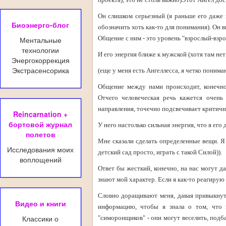
Он слишком серьезный (я раньше его даже п
Биоэнерго-блог
обозначить хоть как-то для понимания). Он в
Общение с ним - это уровень "взрослый-взро
Ментальные
технологии
И его энергия ближе к мужской (хотя там нет
Энергокоррекция
Экстрасенсорика
(еще у меня есть Ангеллесса, я четко пони
Общение между нами происходит, конечно,
Отчего человеческая речь кажется очень
направления, точечно подсвечивает критичны
Reincarnation +
бортовой журнал
У него настолько сильная энергия, что я его
полетов
Мне сказали сделать определенные вещи. Я 
Исследования моих
детский сад просто, играть с такой Силой)).
воплощений
Ответ бы жесткий, конечно, на нас могут да
знают мой характер. Если я как-то реагирую 
Словно доращивают меня, давая привыкнут
Видео и книги
информацию, чтобы я знала о том, что 
Классики о
"симоронщиков" - они могут веселить, подб