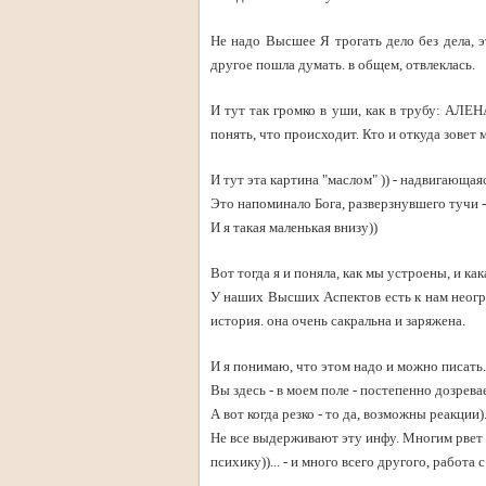
Не надо Высшее Я трогать дело без дела, э
другое пошла думать. в общем, отвлеклась.
И тут так громко в уши, как в трубу: АЛЕНА
понять, что происходит. Кто и откуда зовет 
И тут эта картина "маслом" )) - надвигающая
Это напоминало Бога, разверзнувшего тучи - 
И я такая маленькая внизу))
Вот тогда я и поняла, как мы устроены, и как
У наших Высших Аспектов есть к нам неогр
история. она очень сакральна и заряжена.
И я понимаю, что этом надо и можно писать.
Вы здесь - в моем поле - постепенно дозрева
А вот когда резко - то да, возможны реакции)
Не все выдерживают эту инфу. Многим рвет -
психику))... - и много всего другого, работа