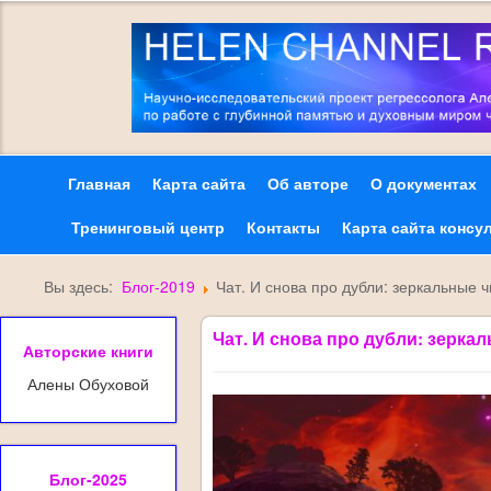
Главная
Карта сайта
Об авторе
О документах
Тренинговый центр
Контакты
Карта сайта консу
Вы здесь:
Блог-2019
Чат. И снова про дубли: зеркальные 
Чат. И снова про дубли: зерка
Авторские книги
Алены Обуховой
Блог-2025