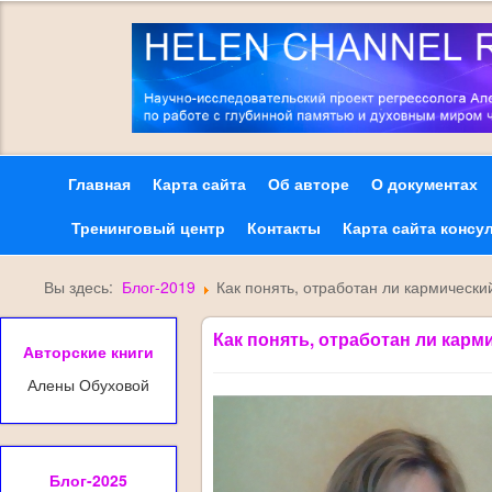
Главная
Карта сайта
Об авторе
О документах
Тренинговый центр
Контакты
Карта сайта консу
Вы здесь:
Блог-2019
Как понять, отработан ли кармически
Как понять, отработан ли карм
Авторские книги
Алены Обуховой
Блог-2025