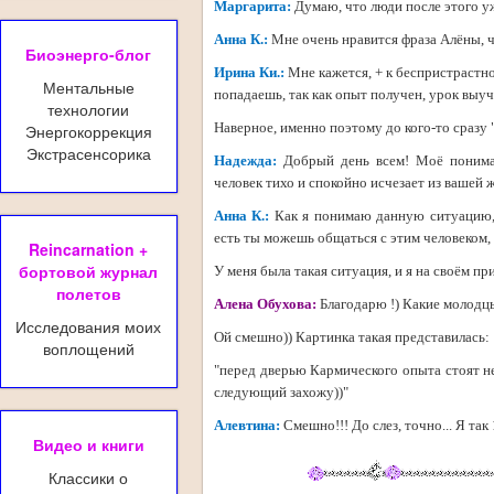
Маргарита:
Думаю, что люди после этого уж
Анна К.:
Мне очень нравится фраза Алёны, чт
Биоэнерго-блог
Ирина Ки.:
Мне кажется, + к беспристрастн
Ментальные
попадаешь, так как опыт получен, урок выуче
технологии
Наверное, именно поэтому до кого-то сразу "
Энергокоррекция
Экстрасенсорика
Надежда:
Добрый день всем! Моё пониман
человек тихо и спокойно исчезает из вашей ж
Анна К.:
Как я понимаю данную ситуацию, э
есть ты можешь общаться с этим человеком,
Reincarnation +
бортовой журнал
У меня была такая ситуация, и я на своём пр
полетов
Алена Обухова:
Благодарю !) Какие молодцы
Исследования моих
Ой смешно)) Картинка такая представилась:
воплощений
"перед дверью Кармического опыта стоят нес
следующий захожу))"
Алевтина:
Смешно!!! До слез, точно... Я так
Видео и книги
Классики о