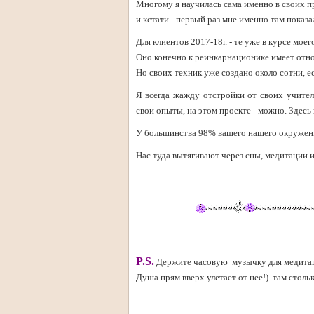
Многому я научилась сама именно в своих п
и кстати - первый раз мне именно там показ
Для клиентов 2017-18г. - те уже в курсе моег
Оно конечно к реинкарнационике имеет отно
Но своих техник уже создано около сотни, е
Я всегда жажду отстройки от своих учител
свои опыты, на этом проекте - можно. Здесь 
У большинства 98% вашего нашего окружения
Нас туда вытягивают через сны, медитации 
P.S.
Держите часовую музычку для медитаци
Душа прям вверх улетает от нее!) там столь
.