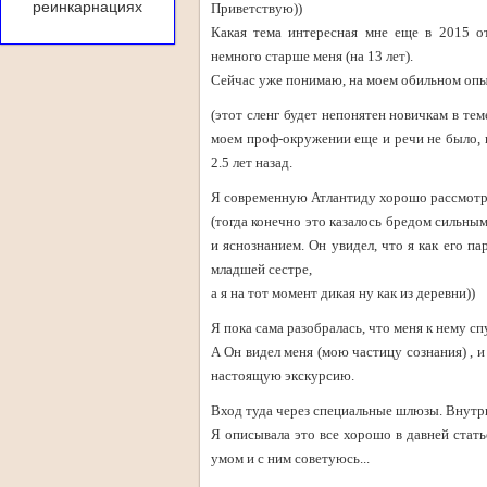
реинкарнациях
Приветствую))
Какая тема интересная мне еще в 2015 о
немного старше меня (на 13 лет).
Сейчас уже понимаю, на моем обильном опыте
(этот сленг будет непонятен новичкам в те
моем проф-окружении еще и речи не было, н
2.5 лет назад.
Я современную Атлантиду хорошо рассмотр
(тогда конечно это казалось бредом сильн
и яснознанием. Он увидел, что я как его па
младшей сестре,
а я на тот момент дикая ну как из деревни))
Я пока сама разобралась, что меня к нему спу
А Он видел меня (мою частицу сознания) , и
настоящую экскурсию.
Вход туда через специальные шлюзы. Внутри 
Я описывала это все хорошо в давней стать
умом и с ним советуюсь...