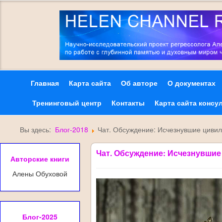
Главная
Карта сайта
Об авторе
О документах
Тренинговый центр
Контакты
Карта сайта консу
Вы здесь:
Блог-2018
Чат. Обсуждение: Исчезнувшие цивил
Чат. Обсуждение: Исчезнувшие
Авторские книги
Алены Обуховой
Блог-2025