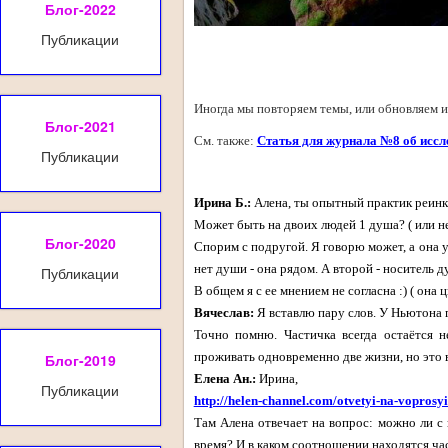
Блог-2022
Публикации
Иногда мы повторяем темы, или обновляем их
Блог-2021
См. также:
Статья для журнала №8 об иссл
Публикации
Ирина Б.:
Алена, ты опытный практик реин
Может быть на двоих людей 1 душа? ( или не
Блог-2020
Спорим с подругой. Я говорю может, а она утв
нет души - она рядом. А второй - носитель д
Публикации
В общем я с ее мнением не согласна :) ( она
Вячеслав:
Я вставлю пару слов. У Ньютона 
Точно помню. Частичка всегда остаётся 
проживать одновременно две жизни, но это в
Блог-2019
Елена Ан.:
Ирина,
Публикации
http://helen-channel.com/otvetyi-na-voprosyi
Там Алена отвечает на вопрос: можно ли с
время? И в каком соотношении находятся ч