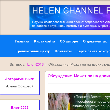
Главная
Карта сайта
Об авторе
О документах
Тренинговый центр
Контакты
Карта сайта консу
Вы здесь:
Блог-2018
Обсуждение. Может ли на двоих люд
Обсуждение. Может ли на двои
Авторские книги
Алены Обуховой
Блог-2025