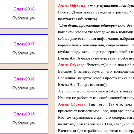
Алена Обухова
:
«т.к у аутистов нет души
Блог-2018
Просто Душа может заходить в разных "раз
Публикации
получается объяснить).
"Для души, проживать одновременно две 
накопили, что им хватает даже на 4 воплощ
сейчас уже есть новая информация, набранн
Блог-2017
параллельных воплощений, современных. Я 
глубже погружать и перепроверять, чтобы ка
Публикации
Елена Ан.:
А человек не чувствует в себе не
Алена Обухова
:
Чувствует)) но не знает об 
Высшее Я заинтересуется его воплощени
Блог-2016
Вселенная "не ду*а" чтобы просто так ее раз
Елена Ан.:
Теперь все ясно))
Публикации
А у особо бесполезных еще и забрать могут 
Или это не работает как сообщающийся сос
Алена Обухова
: Тип того.. Так что, пок
присылают неизлечимое - все, ищи где "проко
Блог-2015
Кто там спрашивает, а для чего содержатся
Публикации
на них выделяется энергия. Они, как "учебны
Вячеслав:
Для отработки практики милосер