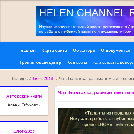
Главная
Карта сайта
Об авторе
О документах
Тренинговый центр
Контакты
Карта сайта консу
Вы здесь:
Блог-2018
Чат. Болталка, разные темы и вопрос
Чат. Болталка, разные темы и
Авторские книги
Алены Обуховой
Блог-2025