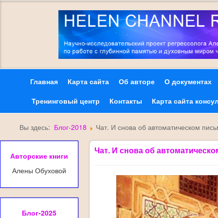
Главная
Карта сайта
Об авторе
О документах
Тренинговый центр
Контакты
Карта сайта консу
Вы здесь:
Блог-2018
Чат. И снова об автоматическом пись
Чат. И снова об автоматическо
Авторские книги
Алены Обуховой
Блог-2025