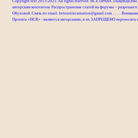
Copyright text 2015-2025. All rights reserved. ВСЕ ПРАВА ЗАЩИЩЕНЫ. 
авторским контентом. Распространение статей на форумы – разрешаетс
Обуховой. Связь по email: helenreincarnation@gmail.com …… Внимани
Проекта «HCR» - являются авторскими, и их ЗАПРЕЩЕНО переносить в л