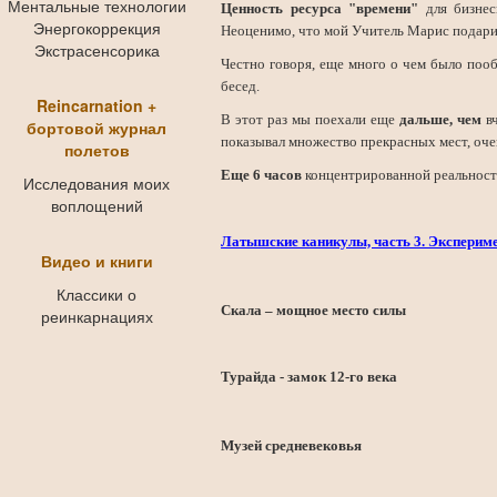
Ментальные технологии
Ценность ресурса "времени"
для бизнес
Энергокоррекция
Неоценимо, что мой Учитель Марис подарил
Экстрасенсорика
Честно говоря, еще много о чем было поо
бесед.
Reincarnation +
В этот раз мы поехали еще
дальше, чем
в
бортовой журнал
показывал множество прекрасных мест, оче
полетов
Еще 6 часов
концентрированной реальности
Исследования моих
воплощений
Латышские каникулы, часть 3. Эксперим
Видео и книги
Классики о
Скала – мощное место силы
реинкарнациях
Турайда - замок 12-го века
Музей средневековья