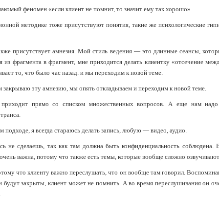
акомый феномен «если клиент не помнит, то значит ему так хорошо».
онной методике тоже присутствуют понятия, такие же психологические ги
акже присутствует амнезия. Мой стиль ведения — это длинные сеансы, котор
я из фрагмента в фрагмент, мне приходится делать клиентку «отсечение межд
вает то, что было час назад. и мы переходим к новой теме.
м закрываю эту амнезию, мы опять откладываем и переходим к новой теме.
 приходит прямо со списком множественных вопросов. А еще нам надо 
транса.
ем подходе, я всегда стараюсь делать запись, любую — видео, аудио.
сь не сделаешь, так как там должна быть конфиденциальность соблюдена.
очень важна, потому что также есть темы, которые вообще сложно озвучивают
отому что клиенту важно переслушать, что он вообще там говорил. Воспомина
и будут закрыты, клиент может не помнить. А во время переслушивания он оче
.