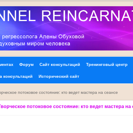
ментах
Форум
Сайт консультаций
Тренинговый центр
та консультаций
Исторический сайт
орческое потоковое состояние: кто ведет мастера на сеансе
 Творческое потоковое состояние: кто ведет мастера на