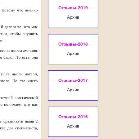
Отзывы-2019
Потому что именно
Архив
Я делала то. что мне
стии, чтобы внушить
».
Отзывы-2018
его возникла амнезия.
Архив
о было». То есть, она
ть те мысли матери,
Отзывы-2017
звела. Но это чисто
Архив
 земной классической
е понимаем, кто нас
Отзывы-2016
сь сравнивать наши 2
Архив
к два специалиста,