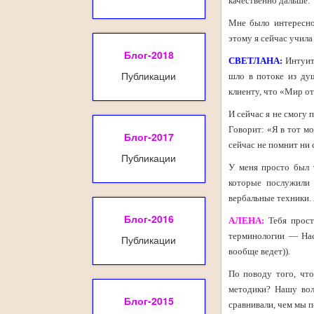
качественно дальше.
Мне было интересно
этому я сейчас учила
Блог-2018
СВЕТЛАНА:
Интуит
Публикации
шло в потоке из ду
клиенту, что «Мир от
И сейчас я не смогу п
Говорит: «Я в тот мо
Блог-2017
сейчас не помнит ни 
Публикации
У меня просто был 
которые послужили 
вербальные техники. 
Блог-2016
АЛЕНА:
Тебя прост
терминологии — Нас
Публикации
вообще ведет)).
По поводу того, что
методики? Нашу вол
Блог-2015
сравнивали, чем мы 