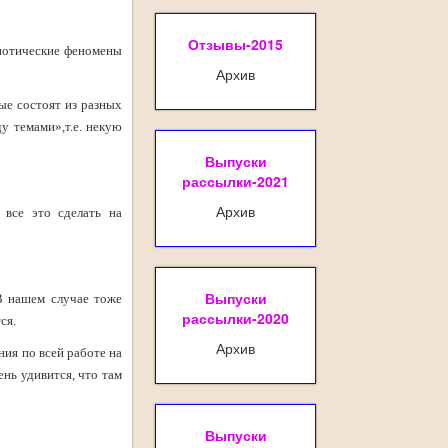
Отзывы-2015
пнотические феномены
Архив
ые состоят из разных
у темами»,т.е. некую
Выпуски
рассылки-2021
Архив
все это сделать на
Выпуски
 В нашем случае тоже
рассылки-2020
ся.
Архив
ния по всей работе на
нь удивится, что там
Выпуски