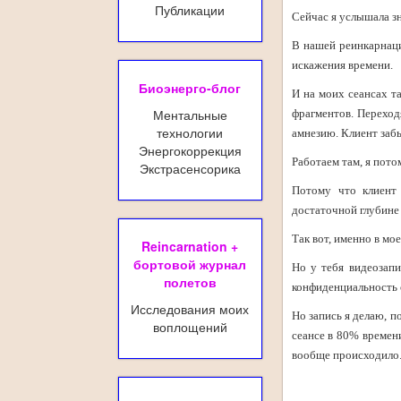
Публикации
Сейчас я услышала зн
В нашей реинкарнаци
искажения времени.
Биоэнерго-блог
И на моих сеансах т
Ментальные
фрагментов. Переход
технологии
амнезию. Клиент забы
Энергокоррекция
Работаем там, я пото
Экстрасенсорика
Потому что клиент
достаточной глубине 
Так вот, именно в мо
Reincarnation +
бортовой журнал
Но у тебя видеозапи
полетов
конфиденциальность 
Исследования моих
Но запись я делаю, п
воплощений
сеансе в 80% времен
вообще происходило