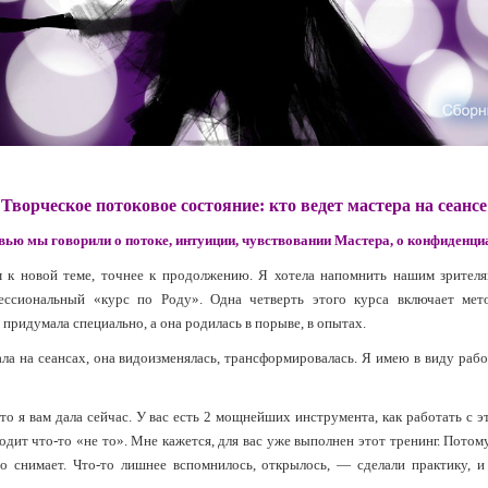
Творческое потоковое состояние: кто ведет мастера на сеансе
рвью мы говорили о потоке, интуиции, чувствовании Мастера, о конфиденци
 к новой теме, точнее к продолжению. Я хотела напомнить нашим зрителям
ссиональный «курс по Роду». Одна четверть этого курса включает мет
 придумала специально, а она родилась в порыве, в опытах.
ала на сеансах, она видоизменялась, трансформировалась. Я имею в виду раб
что я вам дала сейчас. У вас есть 2 мощнейших инструмента, как работать с
одит что-то «не то». Мне кажется, для вас уже выполнен этот тренинг. Пото
о снимает. Что-то лишнее вспомнилось, открылось, — сделали практику, 