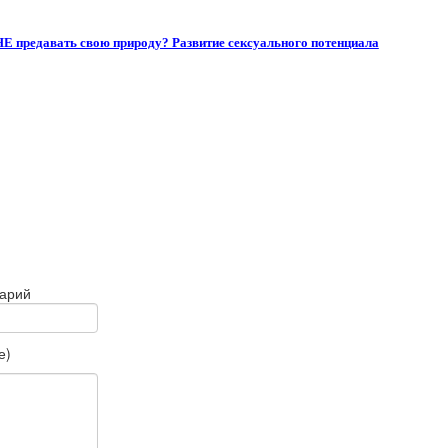
НЕ предавать свою природу? Развитие сексуального потенциала
тарий
е)