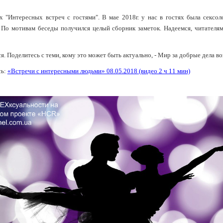
х "Интересных встреч с гостями". В мае 2018г. у нас в гостях была сексоло
 По мотивам беседы получился целый сборник заметок. Надеемся, читателям
я. Поделитесь с теми, кому это может быть актуально, - Мир за добрые дела во
сь:
«Встречи с интересными людьми» 08.05.2018 (видео 2 ч 11 мин)