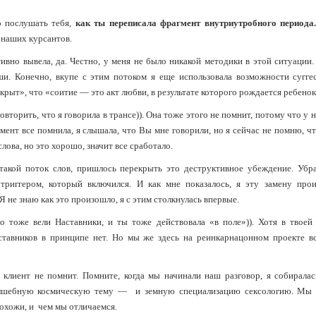
 послушать тебя,
как ты переписала фрагмент внутриутробного периода.
 наших курсантов.
ивно вывела, да. Честно, у меня не было никакой методики в этой ситуации. 
ши. Конечно, вкупе с этим потоком я еще использовала возможности сугге
крыт», что «соитие — это акт любви, в результате которого рождается ребенок
овторить, что я говорила в трансе)). Она тоже этого не помнит, потому что у н
мент все помнила, я слышала, что Вы мне говорили, но я сейчас не помню, чт
слова, но это хорошо, значит все сработало.
такой поток слов, пришлось перекрыть это деструктивное убеждение. Убра
триггером, который включился. И как мне показалось, я эту замену прои
Я не знаю как это произошло, я с этим столкнулась впервые.
о тоже вели Наставники, и ты тоже действовала «в поле»)). Хотя в твоей
тавников в принципе нет. Но мы же здесь на реинкарнацонном проекте вс
 клиент не помнит. Помните, когда мы начинали наш разговор, я собирала
шебную космическую тему — и земную специализацию сексологию. Мы ка
похожи, и чем мы отличаемся.