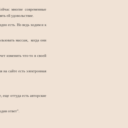
ейчас многие современные
ть ей удовольствие.
дно есть. Но ведь ходим и к
льзовать массаж, когда они
чет изменить что-то в своей
я на сайте есть электронная
е, еще оттуда есть авторские
один ответ”.