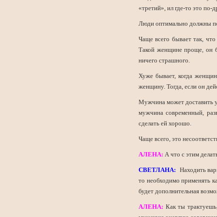
«третий», ил где-то это по-
Люди оптимально должны по
Чаще всего бывает так, что
Такой женщине проще, он б
ничего страшного.
Хуже бывает, когда женщина
женщину. Тогда, если он де
Мужчина может доставить уд
мужчина современный, разв
сделать ей хорошо.
Чаще всего, это несоответс
АЛЕНА:
А что с этим делат
СВЕТЛАНА:
Находить вар
то необходимо применять ка
будет дополнительная возмо
АЛЕНА:
Как ты трактуешь,