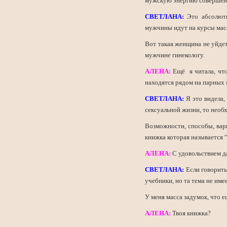
мужскую энергию совершен
СВЕТЛАНА:
Это абсолютн
мужчины идут на курсы масс
Вот такая женщина не уйдет
мужчине гинекологу.
АЛЕНА:
Ещё я читала, чт
находятся рядом на парных 
СВЕТЛАНА:
Я это видела,
сексуальной жизни, то необх
Возможности, способы, вари
книжка которая называется
АЛЕНА:
С удовольствием да
СВЕТЛАНА:
Если говорить 
учебники, но та тема не име
У меня масса задумок, что 
АЛЕНА:
Твоя книжка?