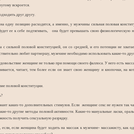
другому вскроется.
дходить друг другу.
 на одну позицию расходятся, а именно, у мужчины сильная половая консти
удет ее к себе подтягивать, она будет превышать свою физиологическую но
 с сильной половой конституцией, он со средней, и его потенции не хвата
йствительно любит партнершу, мужчине необходимо использовать какие-то дру
овольствие женщине не только при помощи своего фаллоса. У него есть масс
ивается, читает, тем более если он знает свою женщину и кнопочки, на к
твие половой конституции.
ь?
иант каких-то дополнительных стимулов. Если женщине секс не нужен так ча
кие-то другие методы половой активности. Какие-то мануальные ласки, орал
жность получить сексуальную разрядку.
 если, если женщина будет ходить на массаж к мужчине- массажисту, как од