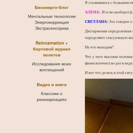
Я сталкиваюсь с большинство
Биоэнерго-блог
АЛЕНА:
И если наоборот))
Ментальные технологии
Энергокоррекция
СВЕТЛАНА:
Это говорит о 
Экстрасенсорика
Дисгармония определенная м
определяют сексуальную ко
Reincarnation +
На что выходим?
бортовой журнал
полетов
Что у него высокая половая 
Исследования моих
физиологично) но раз в неде
воплощений
И вот что делать в этой си
Видео и книги
Классики о
реинкарнациях