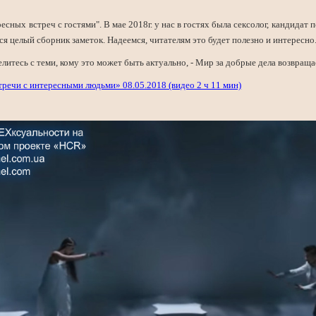
есных встреч с гостями". В мае 2018г. у нас в гостях была сексолог, кандидат 
я целый сборник заметок. Надеемся, читателям это будет полезно и интересно
литесь с теми, кому это может быть актуально, - Мир за добрые дела возвраща
речи с интересными людьми» 08.05.2018 (видео 2 ч 11 мин)