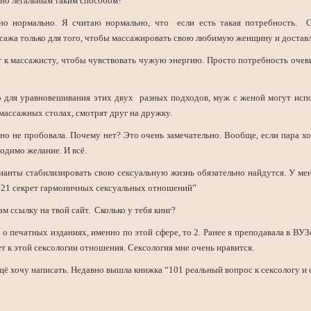
но легальным таким способом?
о нормально. Я считаю нормально, что если есть такая потребность. С
ажа только для того, чтобы массажировать свою любимую женщину и доставля
 к массажисту, чтобы чувствовать чужую энергию. Просто потребность очеви
о для уравновешивания этих двух разных подходов, муж с женой могут испо
массажных столах, смотрят друг на дружку.
 но не пробовала. Почему нет? Это очень замечательно. Вообще, если пара хо
одимо желание. И всё.
анты стабилизировать свою сексуальную жизнь обязательно найдутся. У мен
 “21 секрет гармоничных сексуальных отношений”
м ссылку на твой сайт. Сколько у тебя книг?
о печатных изданиях, именно по этой сфере, то 2. Ранее я преподавала в ВУЗ
ет к этой сексологии отношения. Сексология мне очень нравится.
ещё хочу написать. Недавно вышла книжка “101 реальный вопрос к сексологу и 