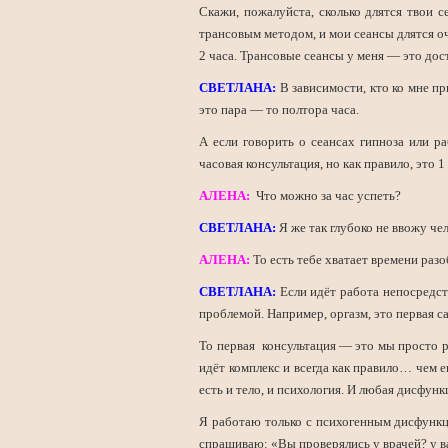
Скажи, пожалуйста, сколько длятся твои 
трансовым методом, и мои сеансы длятся оч
2 часа. Трансовые сеансы у меня — это дос
СВЕТЛАНА:
В зависимости, кто ко мне пр
это пара — то полтора часа.
А если говорить о сеансах гипноза или ра
часовая консультация, но как правило, это 1
АЛЕНА:
Что можно за час успеть?
СВЕТЛАНА:
Я же так глубоко не ввожу чел
АЛЕНА:
То есть тебе хватает времени раз
СВЕТЛАНА:
Если идёт работа непосредст
проблемой. Например, оргазм, это первая 
То первая консультация — это мы просто р
идёт комплекс и всегда как правило… чем е
есть и тело, и психология. И любая дисфунк
Я работаю только с психогенным дисфункци
спрашиваю: «Вы проверялись у врачей? у ва