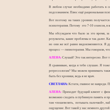
В любом случае необходимо работать в се
подсознанием. Плюс ещё рациональная психо
Вот поэтому на таких уровнях получается 
психотерапия. Потому это 7-10 сеансов, в 
Мы обсуждаем что было за это время, за
результаты, какие проблемы и так далее. 
но они же всё равно видоизменяются. Я д
процесс — гипнотерапия. Мы говорили, что 
АЛЕНА:
Слушай! Это так интересно. Вот т
Я сравниваю, когда я тебя слушаю. Я тоже
регрессологам? Мы можем принимать также
быть без хроники, ведь я не врач.
СВЕТЛАНА:
Кстати, главное не навреди. 
АЛЕНА:
Приходит будущий клиент с физи
возможно сходить в глубинную память и про
там «пошевелить, потыкать палочкой», на
ощущение. Вот такой у нас немного другой