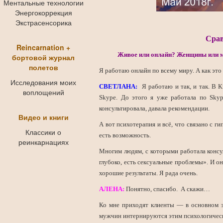
Ментальные технологии
Энергокоррекция
Экстрасенсорика
Срав
Reincarnation +
Живое или онлайн? Женщины или м
бортовой журнал
полетов
Я работаю онлайн по всему миру. А как эт
Исследования моих
СВЕТЛАНА:
Я работаю и так, и так. В К
воплощений
Skype. До этого я уже работала по Skype
консультировала, давала рекомендации.
Видео и книги
А вот психотерапия и всё, что связано с г
Классики о
есть возможность.
реинкарнациях
Многим людям, с которыми работала консу
глубоко, есть сексуальные проблемы». И он
хорошие результаты. Я рада очень.
АЛЕНА:
Понятно, спасибо. А скажи…
Ко мне приходят клиенты — в основном э
мужчин интернируются этим психологическ