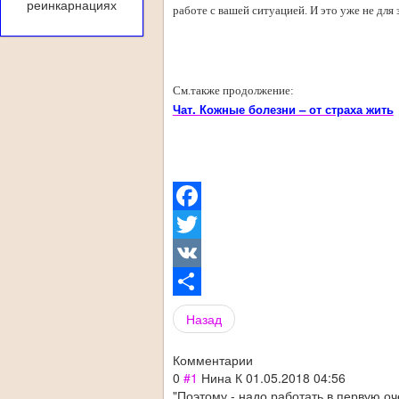
реинкарнациях
работе с вашей ситуацией. И это уже не для 
.
.
См.также продолжение:
Чат. Кожные болезни – от страха жить
Facebook
Twitter
VK
Share
Назад
Комментарии
0
#1
Нина К
01.05.2018 04:56
"Поэтому - надо работать в первую оче