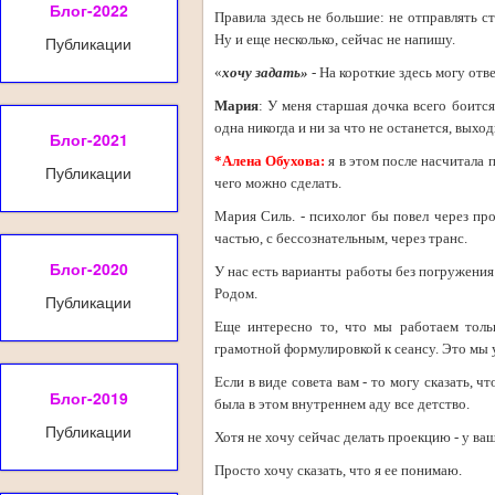
Блог-2022
Правила здесь не большие: не отправлять с
Ну и еще несколько, сейчас не напишу.
Публикации
«
хочу задать»
- На короткие здесь могу отв
Мария
: У меня старшая дочка всего боится
одна никогда и ни за что не останется, выхо
Блог-2021
*Алена Обухова:
я в этом после насчитала 
Публикации
чего можно сделать.
Мария Силь. - психолог бы повел через пр
частью, с бессознательным, через транс.
Блог-2020
У нас есть варианты работы без погружения 
Родом.
Публикации
Еще интересно то, что мы работаем толь
грамотной формулировкой к сеансу. Это мы 
Если в виде совета вам - то могу сказать, ч
Блог-2019
была в этом внутреннем аду все детство.
Публикации
Хотя не хочу сейчас делать проекцию - у ва
Просто хочу сказать, что я ее понимаю.