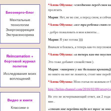
*Алена Обухова:
«
ежедневно перед сном 
пролезать
Биоэнерго-блог
Мария
: Нет, не во сне, а перед сном, и сей
Ментальные
технологии
*Алена Обухова:
«все три ребенка спят с
Энергокоррекция
- добро пожаловать в мои клиенты....
Экстрасенсорика
Мария:
Я уже готова ))))
Вначале я боялась, а теперь как-то поуспокоил
*Алена Обухова:
«а теперь как-то поуспоко
Reincarnation +
бортовой журнал
Это тоже добавит спокойствия ).
полетов
Мария
: «
наверное у вас большая кровать))
Исследования моих
но никто на нее не ложится, стоит мне перейт
воплощений
*Алена Обухова:
Моя статья по кожным от 
http://helen-channel.com/2016/02/09/otvetyi-
Но это не исчерпывающий ответ, аж 2 года 
Видео и книги
мне..
Классики о
«стоит мне перейти туда все трое за мной