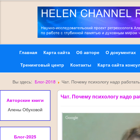
Главная
Карта сайта
Об авторе
О документах
Тренинговый центр
Контакты
Карта сайта консу
Вы здесь:
Блог-2018
Чат. Почему психологу надо работать
Чат. Почему психологу надо ра
Авторские книги
Алены Обуховой
Блог-2025