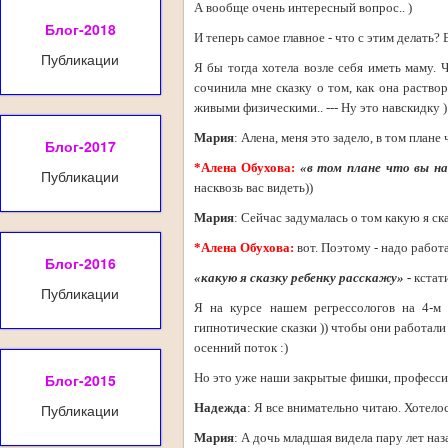
А вообще очень интересный вопрос.. )
Блог-2018
И теперь самое главное - что с этим делать? Е
Публикации
Я бы тогда хотела возле себя иметь маму. 
сочинила мне сказку о том, как она раство
живыми физическими.. --- Ну это навскидку )
Мария
: Алена, меня это задело, в том плане
Блог-2017
*Алена Обухова:
«в том плане что вы 
Публикации
насквозь вас видеть))
Мария
: Сейчас задумалась о том какую я ска
*Алена Обухова:
вот. Поэтому - надо работ
Блог-2016
«какую я сказку ребенку расскажу» -
кстати
Публикации
Я на курсе нашем регрессологов на 4-м 
гипнотические сказки )) чтобы они работали 
осенний поток :)
Блог-2015
Но это уже наши закрытые фишки, профессио
Публикации
Надежда
: Я все внимательно читаю. Хотело
Мария
: А дочь младшая видела пару лет наз