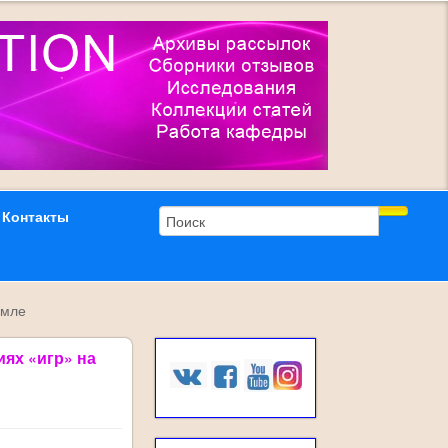
Контакты
емле
ях «игр» на