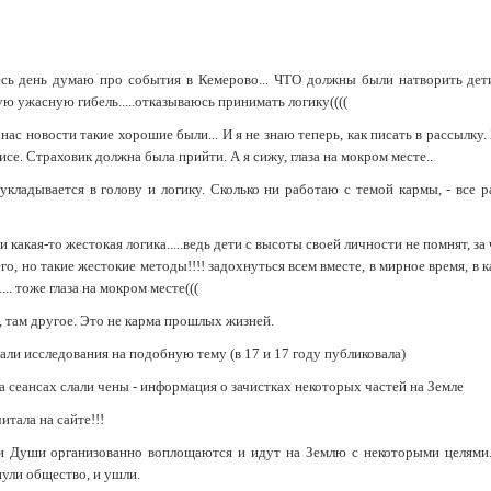
весь день думаю про события в Кемерово... ЧТО должны были натворить де
ю ужасную гибель.....отказываюсь принимать логику((((
у нас новости такие хорошие были... И я не знаю теперь, как писать в рассылку
исе. Страховик должна была прийти. А я сижу, глаза на мокром месте..
укладывается в голову и логику. Сколько ни работаю с темой кармы, - все р
ли какая-то жестокая логика.....ведь дети с высоты своей личности не помнят, за 
его, но такие жестокие методы!!!! задохнуться всем вместе, в мирное время, в 
.. тоже глаза на мокром месте(((
т, там другое. Это не карма прошлых жизней.
али исследования на подобную тему (в 17 и 17 году публиковала)
а сеансах слали чены - информация о зачистках некоторых частей на Земле
читала на сайте!!!
ти Души организованно воплощаются и идут на Землю с некоторыми целями.
ули общество, и ушли.