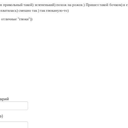
он прикольный такой) зелененький) похож на рожок ) Пришел такой бочком) я е
хватилась) смешно так ) так глюкануло-то)
о отличные "глюки"))
тарий
е)