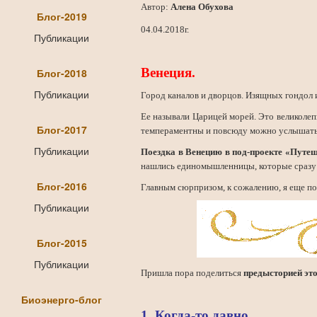
Автор:
Алена Обухова
Блог-2019
04.04.2018г.
Публикации
Венеция.
Блог-2018
Публикации
Город каналов и дворцов. Изящных гондол 
Ее называли Царицей морей. Это великоле
Блог-2017
темпераментны и повсюду можно услышать
Публикации
Поездка в Венецию в под-проекте «Путе
нашлись единомышленницы, которые сразу 
Блог-2016
Главным сюрпризом, к сожалению, я еще поде
Публикации
Блог-2015
Публикации
Пришла пора поделиться
предысторией это
Биоэнерго-блог
1. Когда-то давно
,