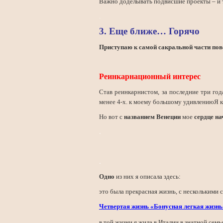
Важно доделывать подвисшие проекты – и 
.
3. Еще ближе… Горячо
Приступаю к самой сакральной части по
Реинкарнационный интерес
Став реинкарнистом, за последние три го
менее 4-х.
к моему большому удивлению
Я 
Но вот с
названием Венеции
мое
сердце на
.
.
Одно
из них я описала здесь:
это была прекрасная жизнь, с несколькими
Четвертая жизнь «Бонусная легкая жизнь»
в той жизни я жила в Италии в знатной семь