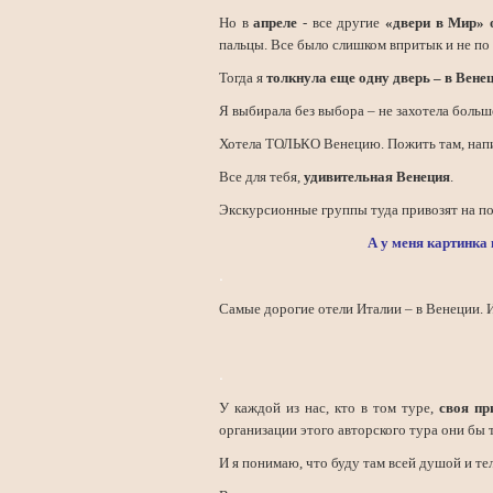
Но в
апреле
- все другие
«двери в Мир» 
пальцы. Все было слишком впритык и не п
Тогда я
толкнула еще одну дверь – в Вене
Я выбирала без выбора – не захотела боль
Хотела ТОЛЬКО Венецию. Пожить там, напита
Все для тебя,
удивительная Венеция
.
Экскурсионные группы туда привозят на пол
А у меня картинка 
.
Самые дорогие отели Италии – в Венеции. И 
.
У каждой из нас, кто в том туре,
своя пр
организации этого авторского тура они бы т
И я понимаю, что буду там всей душой и те