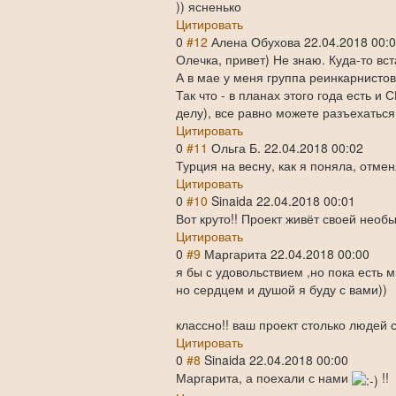
)) ясненько
Цитировать
0
#12
Алена Обухова
22.04.2018 00:
Олечка, привет) Не знаю. Куда-то вс
А в мае у меня группа реинкарнистов
Так что - в планах этого года есть и
делу), все равно можете разъехаться
Цитировать
0
#11
Ольга Б.
22.04.2018 00:02
Турция на весну, как я поняла, отмен
Цитировать
0
#10
Sinaida
22.04.2018 00:01
Вот круто!! Проект живёт своей необ
Цитировать
0
#9
Маргарита
22.04.2018 00:00
я бы с удовольствием ,но пока есть м
но сердцем и душой я буду с вами))
классно!! ваш проект столько людей с
Цитировать
0
#8
Sinaida
22.04.2018 00:00
Маргарита, а поехали с нами
!!