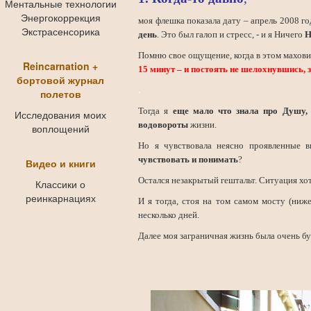
Ментальные технологии
Энергокоррекция
моя флешка показала дату – апрель 2008 го
Экстрасенсорика
день
. Это был галоп и стресс, - и я Ничего
Н
Помню свое ощущение, когда в этом махови
Reincarnation +
15 минут – и постоять не шелохнувшись, 
бортовой журнал
.
полетов
Тогда я
еще мало что знала про Душу,
Исследования моих
водовороты
жизни.
воплощений
Но я чувствовала неясно проявленные в
чувствовать и понимать
?
Видео и книги
Остался незакрытый гештальт. Ситуация хо
Классики о
реинкарнациях
И я тогда, стоя на том самом мосту (ниж
несколько дней.
Далее моя заграничная жизнь была очень бу