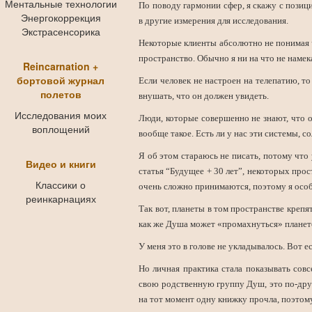
Ментальные технологии
По поводу гармонии сфер, я скажу с позици
Энергокоррекция
в другие измерения для исследования.
Экстрасенсорика
Некоторые клиенты абсолютно не понимая ч
пространство. Обычно я ни на что не намек
Reincarnation +
бортовой журнал
Если человек не настроен на телепатию, то
полетов
внушать, что он должен увидеть.
Исследования моих
Люди, которые совершенно не знают, что о
воплощений
вообще такое. Есть ли у нас эти системы, с
Я об этом стараюсь не писать, потому что
Видео и книги
статья “Будущее + 30 лет”, некоторых прос
Классики о
очень сложно принимаются, поэтому я осо
реинкарнациях
Так вот, планеты в том пространстве крепя
как же Душа может «промахнуться» планет
У меня это в голове не укладывалось. Вот е
Но личная практика стала показывать совс
свою родственную группу Душ, это по-друг
на тот момент одну книжку прочла, поэтом