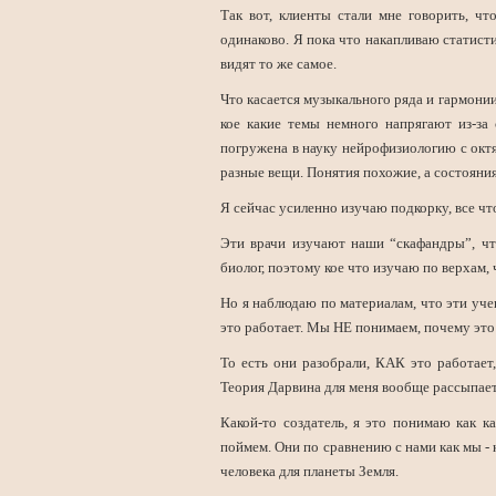
Так вот, клиенты стали мне говорить, чт
одинаково. Я пока что накапливаю статист
видят то же самое.
Что касается музыкального ряда и гармонии
кое какие темы немного напрягают из-за
погружена в науку нейрофизиологию с октя
разные вещи. Понятия похожие, а состояния
Я сейчас усиленно изучаю подкорку, все чт
Эти врачи изучают наши “скафандры”, что
биолог, поэтому кое что изучаю по верхам,
Но я наблюдаю по материалам, что эти уч
это работает. Мы НЕ понимаем, почему это
То есть они разобрали, КАК это работае
Теория Дарвина для меня вообще рассыпает
Какой-то создатель, я это понимаю как к
поймем. Они по сравнению с нами как мы - 
человека для планеты Земля.