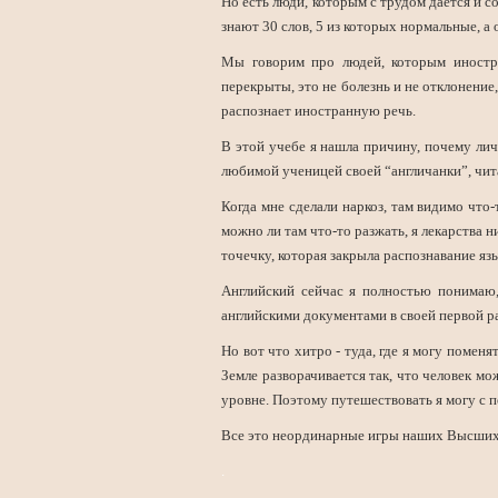
Но есть люди, которым с трудом дается и 
знают 30 слов, 5 из которых нормальные, а
Мы говорим про людей, которым иностран
перекрыты, это не болезнь и не отклонение,
распознает иностранную речь.
В этой учебе я нашла причину, почему лич
любимой ученицей своей “англичанки”, чита
Когда мне сделали наркоз, там видимо что-
можно ли там что-то разжать, я лекарства 
точечку, которая закрыла распознавание яз
Английский сейчас я полностью понимаю,
английскими документами в своей первой ра
Но вот что хитро - туда, где я могу помен
Земле разворачивается так, что человек м
уровне. Поэтому путешествовать я могу с п
Все это неординарные игры наших Высших 
.