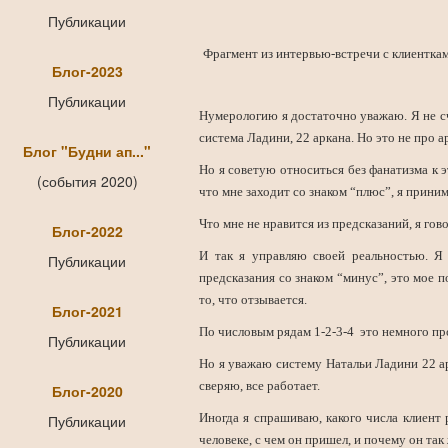
Публикации
Фрагмент из интервью-встречи с клиентка
Блог-2023
Публикации
Нумерологию я достаточно уважаю. Я не с
система Ладини, 22 аркана. Но это не про 
Блог "Будни ап..."
Но я советую относиться без фанатизма к э
(события 2020)
что мне заходит со знаком “плюс”, я прини
Что мне не нравится из предсказаний, я гово
Блог-2022
И так я управляю своей реальностью. Я
Публикации
предсказания со знаком “минус”, это мое 
то, что отзывается.
Блог-2021
По числовым рядам 1-2-3-4 это немного пр
Публикации
Но я уважаю систему Натальи Ладини 22 арк
сверяю, все работает.
Блог-2020
Иногда я спрашиваю, какого числа клиент 
Публикации
человеке, с чем он пришел, и почему он так