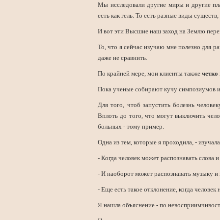
Мы исследовали другие миры и другие пла
есть как гель. То есть разные виды сущест
И вот эти Высшие наш заход на Землю пере
То, что я сейчас изучаю мне полезно для р
даже не сравнить.
По крайней мере, мои клиенты также
четко
Пока ученые собирают кучу симпозиумов и н
Для того, чтоб запустить болезнь челове
Вплоть до того, что могут выключить чело
больных - тому пример.
Одна из тем, которые я проходила, - изучал
- Когда человек может распознавать слова 
- И наоборот может распознавать музыку и 
- Еще есть такое отклонение, когда человек
Я нашла объяснение - по невосприимчивости