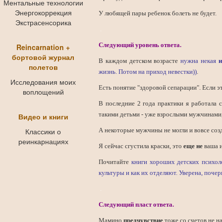
Ментальные технологии
Энергокоррекция
У любящей пары ребенок болеть не будет.
Экстрасенсорика
.
Следующий уровень ответа.
Reincarnation +
бортовой журнал
В каждом детском возрасте
нужна некая
и
полетов
жизнь. Потом на приход невестки))
.
Исследования моих
Есть понятие "здоровой сепарации". Если э
воплощений
В последние 2 года практики я работала 
такими детьми - уже взрослыми мужчинами
Видео и книги
Классики о
А некоторые мужчины не могли и вовсе созд
реинкарнациях
Я сейчас сгустила краски, это
еще не
ваша и
Почитайте
книги хороших детских психоло
культуры и как их отделяют. Уверена, почер
.
Следующий пласт ответа.
Мамино
предчувствие
тоже со счетов не н