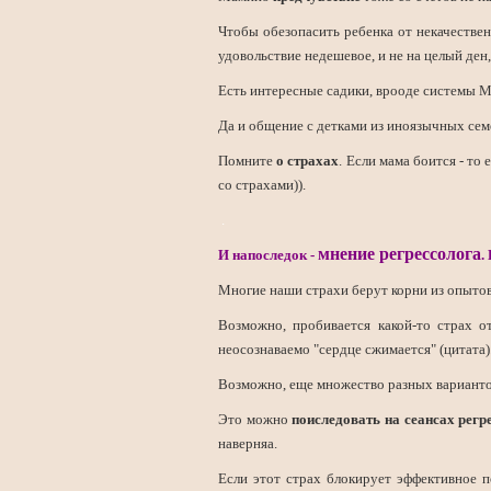
Чтобы обезопасить ребенка от некачестве
удовольствие недешевое, и не на целый ден,
Есть интересные садики, врооде системы М
Да и общение с детками из иноязычных семе
Помните
о страхах
. Если мама боится - т
со страхами)).
.
мнение регрессолога
И напоследок -
.
Многие наши страхи берут корни из опыто
Возможно, пробивается какой-то страх о
неосознаваемо "сердце сжимается" (цитата).
Возможно, еще множество разных варианто
Это можно
поиследовать на сеансах регр
наверняа.
Если этот страх блокирует эффективное п