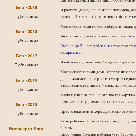
Насчет садика, и насчет такой любви к сыну.
Блог-2019
Я растила дочку, но не менее любимую, чем 
Публикации
хотела с 3-х лет, но в итоге никто об этом не
Мое мнение: если можно выбирать "садик да и
Блог-2018
Как психолог,
могу точно сказать, что
"
вся
Публикации
Именно до 3-4 лет ребенок получает самую
товарищами.
Блог-2017
Я наблюдаю у знакомых "вредных" детей - ч
Публикации
Мамы сидят с ними дома, оправдывая свое 
день: залипает в интернете, смотрит сериа
Блог-2016
а родители одергивают "успокойся, не меша
Публикации
Может у вас не так, но это частая картина
начинает сотрудничать со взрослыми, сам д
Блог-2015
Просто надо найти хорошую воспитательни
Публикации
Если ребенок "болеет
" и поэтому не пуска
Биоэнерго-блог
болеть.
Простудные болезни ребенка - это баромет