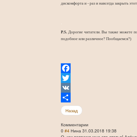
дискомфорта и - раз и навсегда закрыть это
.
P.S.
Дорогие читатели. Вы также можете по
подобное или различное? Пообщаемся?)
Facebook
Twitter
VK
Share
Назад
Комментарии
0
#4
Нина
31.03.2018 19:38
О, как вовремя мне эта статья! Алён