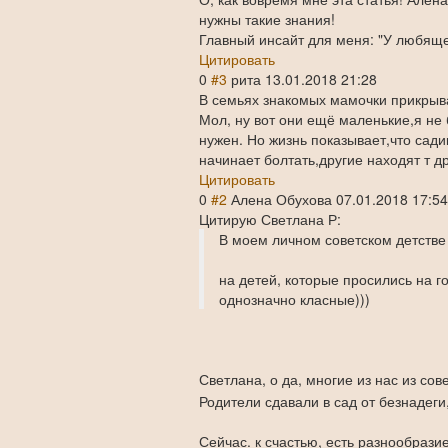
нужны такие знания!
Главный инсайт для меня: "У любящей
Цитировать
0
#3
рита
13.01.2018 21:28
В семьях знакомых мамочки прикрыва
Мол, ну вот они ещё маленькие,я не б
нужен. Но жизнь показывает,что сади
начинает болтать,другие находят т д
Цитировать
0
#2
Алена Обухова
07.01.2018 17:5
Цитирую Светлана Р:
В моем личном советском детстве с 
на детей, которые просились на г
однозначно класные)))
Светлана, о да, многие из нас из сов
Родители сдавали в сад от безнадеги,
Сейчас. к счастью, есть разнообрази