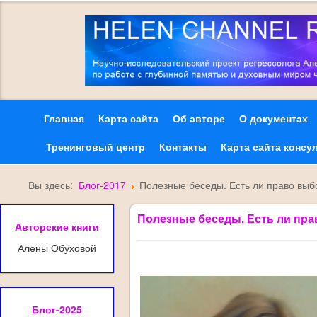
Главная
Карта сайта
Об авторе
О документах
Тренинговый центр
Контакты
Карта сайта консу
Вы здесь:
Блог-2017
Полезные беседы. Есть ли право выб
Полезные беседы. Есть ли пра
Авторские книги
Алены Обуховой
Блог-2025