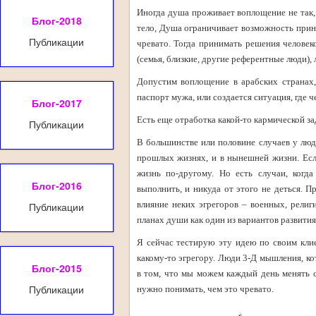
Иногда душа проживает воплощение не так, 
Блог-2018
тело, Душа ограничивает возможность приня
Публикации
чревато. Тогда принимать решения человек
(семья, близкие, другие референтные люди)
Допустим воплощение в арабских странах,
паспорт мужа, или создается ситуация, где 
Блог-2017
Есть еще отработка какой-то кармической зад
Публикации
В большинстве или половине случаев у люде
прошлых жизнях, и в нынешней жизни. Если
жизнь по-другому. Но есть случаи, когда
Блог-2016
выполнить, и никуда от этого не деться. 
влияние неких эгрегоров – военных, религ
Публикации
планах души как один из вариантов развития
Я сейчас тестирую эту идею по своим клие
какому-то эгрегору. Люди 3-Д мышления, к
Блог-2015
в том, что мы можем каждый день менять с
Публикации
нужно понимать, чем это чревато.