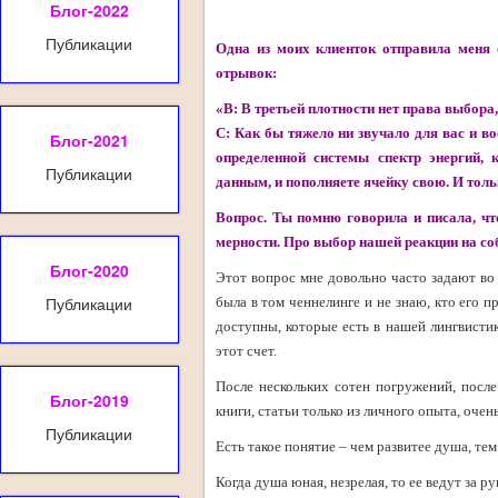
Блог-2022
Публикации
Одна из моих клиенток отправила меня 
отрывок:
«В: В третьей плотности нет права выбора
С: Как бы тяжело ни звучало для вас и в
Блог-2021
определенной системы спектр энергий,
Публикации
данным, и пополняете ячейку свою. И тол
Вопрос. Ты помню говорила и писала, что
мерности. Про выбор нашей реакции на со
Блог-2020
Этот вопрос мне довольно часто задают во 
Публикации
была в том ченнелинге и не знаю, кто его 
доступны, которые есть в нашей лингвистик
этот счет.
После нескольких сотен погружений, после
Блог-2019
книги, статьи только из личного опыта, очен
Публикации
Есть такое понятие – чем развитее душа, те
Когда душа юная, незрелая, то ее ведут за 