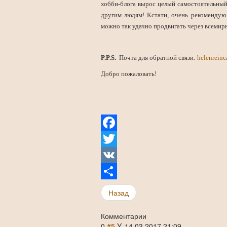
хобби-блога вырос целый самостоятельный п
другим людям! Кстати, очень рекомендую 
можно так удачно продвигать через всемир
P.P.S.
Почта для обратной связи:
helenrein
Добро пожаловать!
Facebook
Twitter
VK
Share
Назад
Комментарии
0
#5
Y.
14.03.2017 21:09