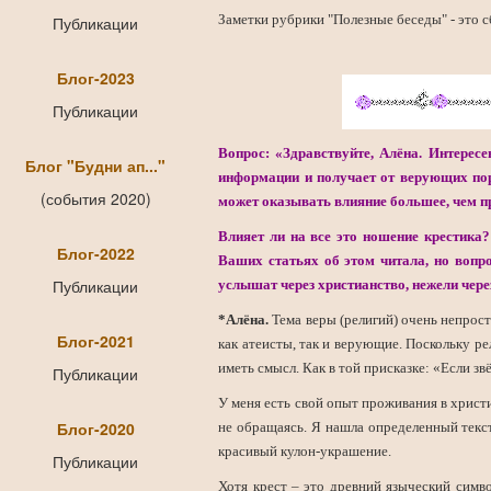
Заметки рубрики "Полезные беседы" - это с
Публикации
Блог-2023
Публикации
Вопрос: «
Здравствуйте, Алёна. Интерес
Блог "Будни ап..."
информации и получает от верующих порц
(события 2020)
может оказывать влияние большее, чем п
Влияет ли на все это ношение крестика? 
Блог-2022
Ваших статьях об этом читала, но вопр
Публикации
услышат через христианство, нежели чере
*Алёна.
Тема веры (религий) очень непрост
Блог-2021
как атеисты, так и верующие. Поскольку р
иметь смысл. Как в той присказке: «Если зв
Публикации
У меня есть свой опыт проживания в христи
Блог-2020
не обращаясь. Я нашла определенный текст
красивый кулон-украшение.
Публикации
Хотя крест – это древний языческий симво