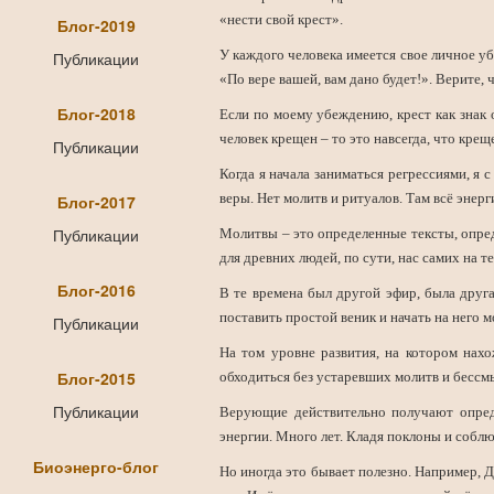
«нести свой крест».
Блог-2019
У каждого человека имеется свое личное уб
Публикации
«По вере вашей, вам дано будет!». Верите, ч
Блог-2018
Если по моему убеждению, крест как знак о
человек крещен – то это навсегда, что кре
Публикации
Когда я начала заниматься регрессиями, я
веры. Нет молитв и ритуалов. Там всё энерг
Блог-2017
Публикации
Молитвы – это определенные тексты, опред
для древних людей, по сути, нас самих на 
Блог-2016
В те времена был другой эфир, была друга
поставить простой веник и начать на него м
Публикации
На том уровне развития, на котором нахо
Блог-2015
обходиться без устаревших молитв и бессм
Публикации
Верующие действительно получают опреде
энергии. Много лет. Кладя поклоны и соблю
Биоэнерго-блог
Но иногда это бывает полезно. Например, 