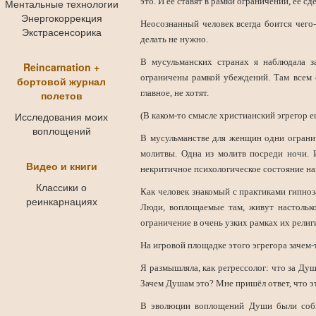
это. И её ставят в рамки ограничений, её с
Ментальные технологии
Энергокоррекция
Неосознанный человек всегда боится чего-
Экстрасенсорика
делать не нужно.
В мусульманских странах я наблюдала з
Reincarnation +
ограничены рамкой убеждений. Там всем 
бортовой журнал
главное, не хотят.
полетов
Исследования моих
(В каком-то смысле христианский эгрегор е
воплощений
В мусульманстве для женщин одни огранич
молитвы. Одна из молитв посреди ночи. И
Видео и книги
некритичное психологическое состояние н
Классики о
Как человек знакомый с практиками гипноз
реинкарнациях
Люди, воплощаемые там, живут настолько
ограничение в очень узких рамках их рели
На игровой площадке этого эгрегора зачем
Я размышляла, как регрессолог: что за Ду
Зачем Душам это? Мне пришёл ответ, что э
В эволюции воплощений Души были собы