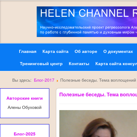
Главная
Карта сайта
Об авторе
О документах
Тренинговый центр
Контакты
Карта сайта консу
Вы здесь:
Блог-2017
Полезные беседы. Тема воплощений 
Полезные беседы. Тема вопло
Авторские книги
Алены Обуховой
Блог-2025