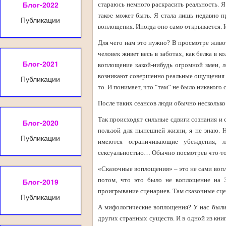
Блог-2022
стараюсь немного раскрасить реальность. 
такое может быть. Я стала лишь недавно п
Публикации
воплощения. Иногда оно само открывается. 
Для чего нам это нужно? В просмотре живо
человек живет весь в заботах, как белка в к
Блог-2021
воплощение какой-нибудь огромной змеи, л
возникают совершенно реальные ощущения тог
Публикации
то. И понимает, что “там” не было никакого 
После таких сеансов люди обычно несколько
Так происходят сильные сдвиги сознания и 
Блог-2020
пользой для нынешней жизни, я не знаю.
Публикации
имеются ограничивающие убеждения, 
сексуальностью… Обычно посмотрев что-то в
«Сказочные воплощения» – это не сами вопл
потом, что это было не воплощение на 
Блог-2019
проигрывание сценариев. Там сказочные сц
Публикации
А мифологические воплощения? У нас были 
других странных существ. И в одной из кни