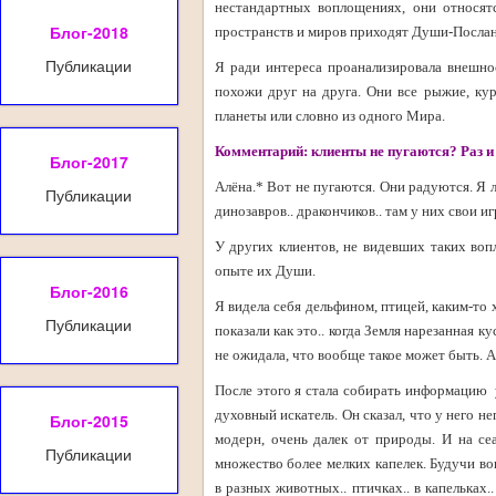
нестандартных воплощениях, они относятс
Блог-2018
пространств и миров приходят Души-Посланц
Публикации
Я ради интереса проанализировала внешнос
похожи друг на друга. Они все рыжие, кур
планеты
или словно из одного Мира.
Комментарий: клиенты не пугаются? Раз и 
Блог-2017
Алёна.* Вот не пугаются. Они радуются. Я л
Публикации
динозавров.. дракончиков.. там у них свои и
У других клиентов, не видевших таких воп
опыте их Души.
Блог-2016
Я видела себя дельфином, птицей, каким-то 
Публикации
показали как это.. когда Земля нарезанная ку
не ожидала, что вообще такое может быть. 
После этого я стала собирать информацию 
духовный искатель. Он сказал, что у него н
Блог-2015
модерн, очень далек от природы. И на сеа
Публикации
множество более мелких капелек. Будучи в
в разных животных.. птичках.. в капельках