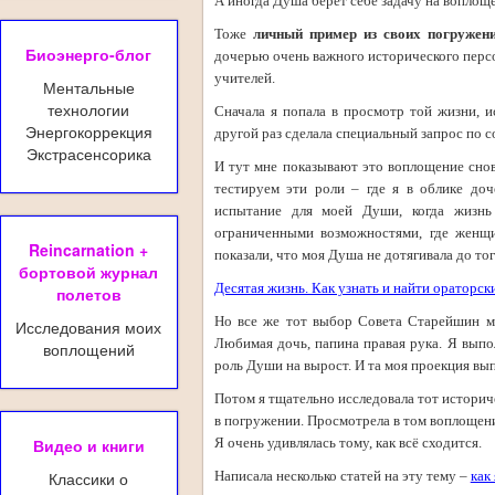
А иногда Душа берёт себе задачу на воплоще
Тоже
личный пример из своих погружен
Биоэнерго-блог
дочерью очень важного исторического персо
учителей.
Ментальные
технологии
Сначала я попала в просмотр той жизни, и
Энергокоррекция
другой раз сделала специальный запрос по
Экстрасенсорика
И тут мне показывают это воплощение сно
тестируем эти роли – где я в облике доч
испытание для моей Души, когда жизнь
ограниченными возможностями, где женщи
Reincarnation +
показали, что моя Душа не дотягивала до то
бортовой журнал
Десятая жизнь. Как узнать и найти ораторск
полетов
Но все же тот выбор Совета Старейшин м
Исследования моих
Любимая дочь, папина правая рука. Я выпо
воплощений
роль Души на вырост. И та моя проекция вып
Потом я тщательно исследовала тот историч
в погружении. Просмотрела в том воплощени
Видео и книги
Я очень удивлялась тому, как всё сходится.
Классики о
Написала несколько статей на эту тему –
как