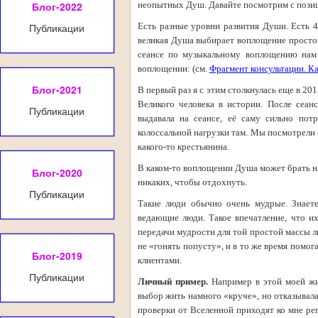
Блог-2022
неопытных Душ. Давайте посмотрим с позиц
Публикации
Есть разные уровни развития Души. Есть 4 
великая Душа выбирает воплощение простог
сеансе по музыкальному воплощению нам
воплощении: (см.
Фрагмент консультации. Ка
Блог-2021
В первый раз я с этим столкнулась еще в 201
Великого человека в истории. После сеан
Публикации
выдавала на сеансе, её саму сильно потр
колоссальной нагрузки там. Мы посмотрели 
какого-то крестьянина.
В каком-то воплощении Душа может брать на
Блог-2020
никаких, чтобы отдохнуть.
Публикации
Такие люди обычно очень мудрые. Знаете
ведающие люди. Такое впечатление, что их
передачи мудрости для той простой массы л
не «гонять попусту», и в то же время помо
Блог-2019
клиентами.
Публикации
Личный пример.
Например в этой моей жи
выбор жить намного «круче», но отказывал
проверки от Вселенной приходят ко мне ре