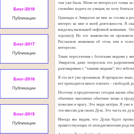
там уже была. Меня не интересует гонка за
Блог-2018
спокойно ходить по улицам, не хочу бояться 
Публикации
Однажды в Эмиратах ко мне за столик в ре
интерес ко мне и моей деятельности. Я ска
владелец маленькой нефтяной компании . От
хорошо)). Но это знакомство не произвело
Рассказала знакомым об этом, они в голос
Блог-2017
интересно.
Публикации
Такие пересечения с богатыми людьми у ме
Эмиратов, даже попросила его разрешения
разговариваю с “такими людьми”, без лебезе
Я это всё уже проживала. Я прекрасно знаю, к
Блог-2016
всё приходится много платить – свободой, 
Публикации
Поэтому я предпочитаю сегодня жизнь обыч
обычных магазинах обычные вещи и проду
пожелаю и врагу. Это люди актёры. Я уже в 
эти миссии для своих Душ. Это часть их дух
Блог-2015
Иногда мы видим, что Душа будто провал
Публикации
приветствующих её аплодисментами родств