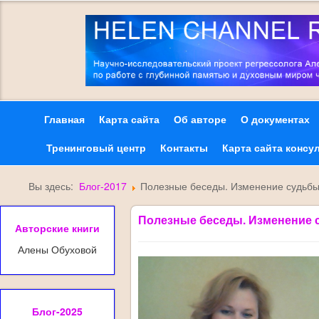
Главная
Карта сайта
Об авторе
О документах
Тренинговый центр
Контакты
Карта сайта консу
Вы здесь:
Блог-2017
Полезные беседы. Изменение судьбы.
Полезные беседы. Изменение с
Авторские книги
Алены Обуховой
Блог-2025