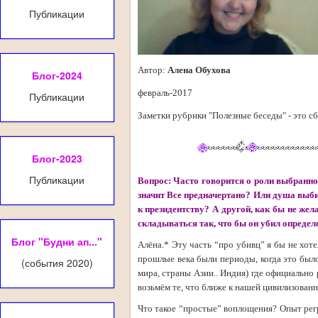
Публикации
Автор:
Алена Обухова
Блог-2024
февраль-2017
Публикации
Заметки рубрики "Полезные беседы" - это сб
Блог-2023
Публикации
Вопрос: Часто говорится о роли выбранн
значит Все предначертано? Или душа выбир
к президентству? А другой, как бы не жел
складываться так, что бы он убил определ
Блог "Будни ап..."
Алёна.* Эту часть “про убивц” я бы не хот
прошлые века были периоды, когда это было
(события 2020)
мира, страны Азии.. Индия) где официально 
возьмём те, что ближе к нашей цивилизованн
Что такое “простые” воплощения? Опыт регр