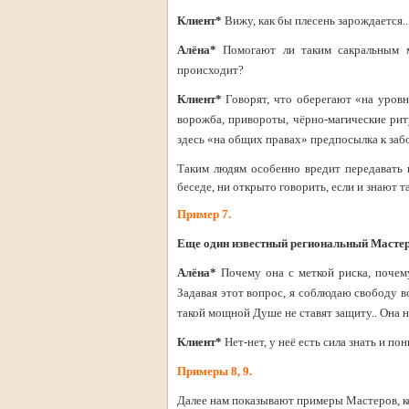
Клиент*
Вижу, как бы плесень зарождается...
Алёна*
Помогают ли таким сакральным м
происходит?
Клиент*
Говорят, что оберегают «на уровне
ворожба, привороты, чёрно-магические риту
здесь «на общих правах» предпосылка к заб
Таким людям особенно вредит передавать 
беседе, ни открыто говорить, если и знают та
Пример 7.
Еще один известный региональный Мастер
Алёна*
Почему она с меткой риска, почем
Задавая этот вопрос, я соблюдаю свободу 
такой мощной Душе не ставят защиту.. Она н
Клиент*
Нет-нет, у неё есть сила знать и по
Примеры 8, 9.
Далее нам показывают примеры Мастеров, ко