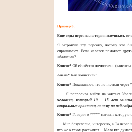
Пример 6.
Еще одна персона, которая излечилась от 
Я затронула эту персону, потому что бы
спрашивают. Если человек помогает друг
«балкона»?
Клиент*
Ой её жёстко почистили.. (клиентка
Алёна*
Как почистили?
Клиент*
Показывают, что почистили через *
Я попросила выйти на контакт Уполном
человека, который 10 – 15 лет заним
сакральные практики, почему на ней собра
Клиент*
Говорят о ***** магии, в которую о
Мне безусловно, интересно, а Та персона 
кто же о таком расскажет… Мало кто думает