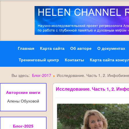
Главная
Карта сайта
Об авторе
О документах
Тренинговый центр
Контакты
Карта сайта консу
Вы здесь:
Блог-2017
Исследование. Часть 1, 2. Инфобизне
Исследование. Часть 1, 2. Инф
Авторские книги
Алены Обуховой
Блог-2025