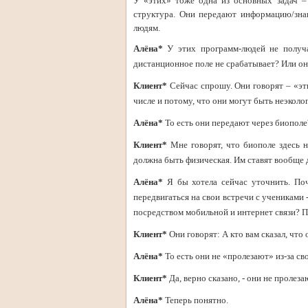
У «этих» тоже одна из основных задач –
структура. Они передают информацию/зна
людям.
Алёна*
У этих программ-людей не получа
дистанционное поле не срабатывает? Или он
Клиент*
Сейчас спрошу. Они говорят – «эти
числе и потому, что они могут быть неэколо
Алёна*
То есть они передают через биополе
Клиент*
Мне говорят, что биополе здесь н
должна быть физическая. Им ставят вообще д
Алёна*
Я бы хотела сейчас уточнить. По
передвигаться на свои встречи с учениками 
посредством мобильной и интернет связи? По
Клиент*
Они говорят: А кто вам сказал, что
Алёна*
То есть они не «пролезают» из-за с
Клиент*
Да, верно сказано, - они не пролез
Алёна*
Теперь понятно.