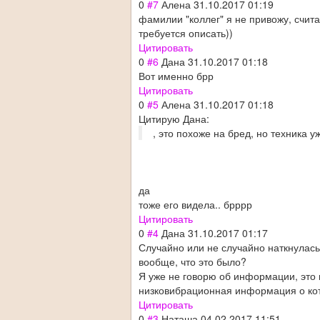
0
#7
Алена
31.10.2017 01:19
фамилии "коллег" я не привожу, счит
требуется описать))
Цитировать
0
#6
Дана
31.10.2017 01:18
Вот именно брр
Цитировать
0
#5
Алена
31.10.2017 01:18
Цитирую Дана:
, это похоже на бред, но техника уж
да
тоже его видела.. брррр
Цитировать
0
#4
Дана
31.10.2017 01:17
Случайно или не случайно наткнулась 
вообще, что это было?
Я уже не говорю об информации, это п
низковибрационная информация о кот
Цитировать
0
#3
Наташа
04.02.2017 11:51