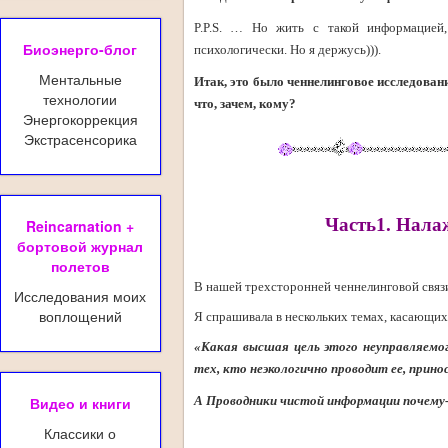
P.P.S. … Но жить с такой информацией,
Биоэнерго-блог
психологически. Но я держусь))).
Ментальные
Итак, это было ченнелинговое исследовани
технологии
что, зачем, кому?
Энергокоррекция
Экстрасенсорика
Часть1. Нала
Reincarnation +
бортовой журнал
полетов
В нашей трехсторонней ченнелинговой связи
Исследования моих
воплощений
Я спрашивала в нескольких темах, касающих
«Какая высшая цель этого неуправляем
тех, кто неэкологично проводит ее, прино
А Проводники чистой информации почему-
Видео и книги
Классики о