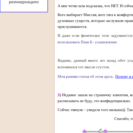
реинкарнациях
А мне четко шла подсказка, что НЕТ. И сейча
Кого выбирает Миссия, кого тяга к комфортн
духовных существ, которые заслужили прав
прислушиваются.
И даже если физическое тело задумано/сп
использовать План Б - усыновление.
.
Видимо, данный много лет назад обет усын
вспомнился тот мысле-сгусток.
Моя ранняя статья об этом здесь:
Почему я 
.
3)
Недавно зашла на страничку клиентки, к
расписывать не буду, это конфиденциально.
Сейчас глянула – увидела того малыша)). Так
Спасибо, ч