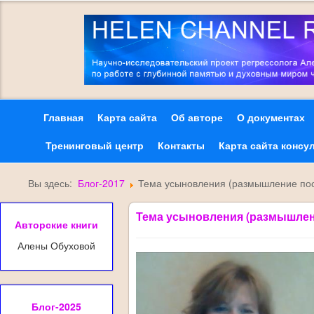
Главная
Карта сайта
Об авторе
О документах
Тренинговый центр
Контакты
Карта сайта консу
Вы здесь:
Блог-2017
Тема усыновления (размышление пос
Тема усыновления (размышлен
Авторские книги
Алены Обуховой
Блог-2025