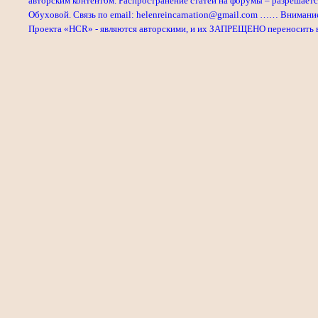
авторским контентом. Распространение статей на форумы – разрешаетс
Обуховой. Связь по email: helenreincarnation@gmail.com …… Внимани
Проекта «HCR» - являются авторскими, и их ЗАПРЕЩЕНО переносить в л