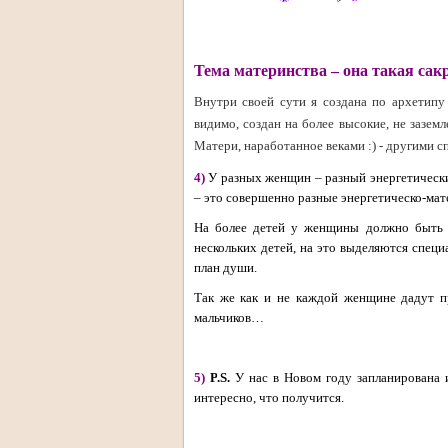
.
Тема материнства – она такая са
Внутри своей сути я создана по архетипу
видимо, создан на более высокие, не зазе
Матери, наработанное веками :) - другими с
4)
У разных женщин – разный энергетически
– это совершенно разные энергетическо-мат
На более детей у женщины должно быть 
нескольких детей, на это выделяются специ
план души.
Так же как и не каждой женщине дадут п
мальчиков…
.
5)
P
.
S
.
У нас в Новом году запланирована 
интересно, что получится.
.