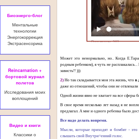
Биоэнерго-блог
Ментальные
технологии
Энергокоррекция
Экстрасенсорика
Может это ненормально, но.. Когда Е.Тара
родным ребенком), я чуть не расплакалась...
Reincarnation +
зависть!! )))
бортовой журнал
2)
Но так складывается моя эта жизнь, что
в 
полетов
даже из отношений, чтобы они не отвлекали 
Исследования моих
Одной жизни явно не хватает на все сферы бы
воплощений
В свое время несколько лет назад я не воп
предлагал. А мне и одного ребенка было дос
Все надо делать вовремя.
Видео и книги
Мысли, которые приходят и бомбят - это
Классики о
слышать свой Внутри=енний голос.